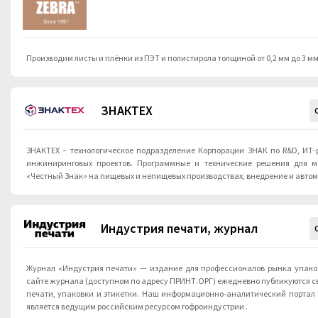
Производим листы и плёнки из ПЭТ и полистирола толщиной от 0,2 мм до 3 мм
ЗНАКТЕХ
ЗНАКТЕХ – технологическое подразделение Корпорации ЗНАК по R&D, ИТ-
инжиниринговых проектов. Программные и технические решения для м
«Честный Знак» на пищевых и непищевых производствах, внедрение и авто
Индустрия печати, журнал
Журнал «Индустрия печати» — издание для профессионалов рынка упако
сайте журнала (доступном по адресу ПРИНТ.ОРГ) ежедневно публикуются с
печати, упаковки и этикетки. Наш информационно-аналитический портал Г
является ведущим российским ресурсом гофроиндустрии .