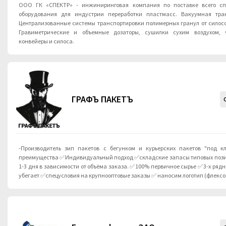
ООО ГК «СПЕКТР» - инжиниринговая компания по поставке всего сп
оборудования для индустрии переработки пластмасс. Вакуумная тран
Централизованные системы транспортировки полимерных гранул от силосо
Гравиметрические и объемные дозаторы, сушилки сухим воздухом, ч
конвейеры и силоса.
ГРАФЪ ПАКЕТЪ
-Производитель зип пакетов с бегунком и курьерских пакетов "под к
преимущества ✅Индивидуальный подход ✅складские запасы типовых позиций ✅изготовление за
1-3 дня в зависимости от объёма заказа. ✅100% первичное сырье ✅3-х рядный замок ✅бегунок не
убегает ✅спецусловия на крупнооптовые заказы ✅ наносим логотип (флекс