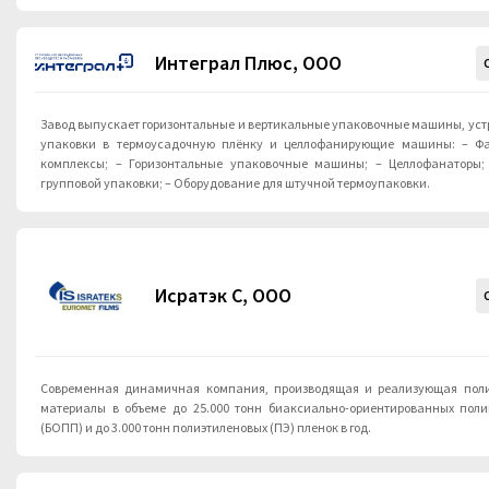
Интеграл Плюс, ООО
Завод выпускает горизонтальные и вертикальные упаковочные машины, устро
упаковки в термоусадочную плёнку и целлофанирующие машины: – Фа
комплексы; – Горизонтальные упаковочные машины; – Целлофанаторы;
групповой упаковки; – Оборудование для штучной термоупаковки.
Исратэк С, ООО
Cовременная динамичная компания, производящая и реализующая пол
материалы в объеме до 25.000 тонн биаксиально-ориентированных пол
(БОПП) и до 3.000 тонн полиэтиленовых (ПЭ) пленок в год.