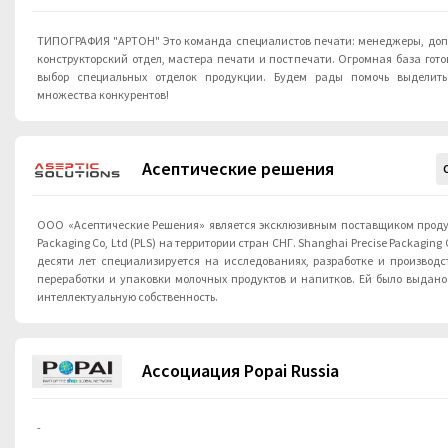
ТИПОГРАФИЯ "АРТОН" Это команда специалистов печати: менеджеры, допечатники, дизайнеры,
конструкторский отдел, мастера печати и постпечати. Огромная база гот
выбор специальных отделок продукции. Будем рады помочь выделит
множества конкурентов!
Асептические решения
ООО «Асептические Решения» является эксклюзивным поставщиком продук
Packaging Co, Ltd (PLS) на территории стран СНГ. Shanghai Precise Packaging Co., Ltd (PLS) уже более
десяти лет специализируется на исследованиях, разработке и производс
переработки и упаковки молочных продуктов и напитков. Ей было выдано
интеллектуальную собственность.
Ассоциация Popai Russia
-