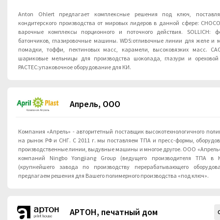
Anton Ohlert предлагает комплексные решения под ключ, поставл
кондитерского производства от мировых лидеров в данной сфере: CHOC
варочные комплексы порционного и поточного действия. SOLLICH: формование конфет и
батончиков, глазировочные машины. WDS:отливочные линии для желе и 
помадки, тоффи, пектиновых масс, карамели, высоковязких масс. CA
шариковые мельницы для производства шоколада, глазури и ореховой
PACTEC:упаковочное оборудование для КИ.
Апрель, ООО
Компания «Апрель» - авторитетный поставщик высокотехнологичного поли
на рынок РФ и СНГ. С 2011 г. мы поставляем ТПА и пресс-формы, оборудование для рециклинга,
производственные линии, выдувные машины и многое другое. ООО «Апрель» - официальный дилер
компаний Ningbo Yongjiang Group (ведущего производителя ТПА в К
(крупнейшего завода по производству перерабатывающего оборудован
предлагаем решения для Вашего полимерного производства «под ключ».
АРТОН, печатный дом