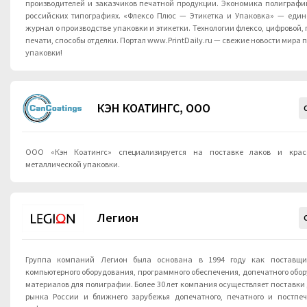
производителей и заказчиков печатной продукции. Экономика полиграфии
российских типографиях. «Флексо Плюс — Этикетка и Упаковка» — единственный российский
журнал о производстве упаковки и этикетки. Технологии флексо, цифровой,
печати, способы отделки. Портал www.PrintDaily.ru — свежие новости мира полиграфии, этикетки и
упаковки!
КЭН КОАТИНГС, ООО
ООО «Кэн Коатингс» специализируется на поставке лаков и красо
металлической упаковки.
Легион
Группа компаний Легион была основана в 1994 году как поставщи
компьютерного оборудования, программного обеспечения, допечатного обо
материалов для полиграфии. Более 30 лет компания осуществляет поставки для полиграфического
рынка России и ближнего зарубежья допечатного, печатного и постпеч