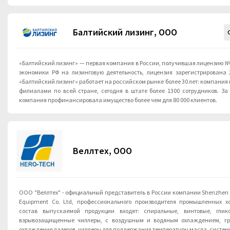
Балтийский лизинг, ООО
«Балтийский лизинг» — первая компания в России, получившая лицензию №
экономики РФ на лизинговую деятельность, лицензия зарегистрирована 2
«Балтийский лизинг» работает на российском рынке более 30 лет: компания
филиалами по всей стране, сегодня в штате более 1300 сотрудников. За
компания профинансировала имущество более чем для 80 000 клиентов.
Веллтех, ООО
ООО "Веллтех" - официальный представитель в России компании Shenzhen He
Equipment Co. Ltd, профессионального производителя промышленных х
состав выпускаемой продукции входят: спиральные, винтовые, глико
взрывозащищенные чиллеры, с воздушным и водяным охлаждением, гр
охлаждения лазеров, чиллеры для поддержания температуры масла, системы