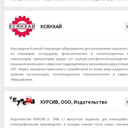
КСЯНХАЙ
Консорциум Ксянхай производит оборудование для изготовления широкого
из полимеров: экструдеров, флексопечатных и пакетосварочных м
ламинаторов, грануляторов (видео тут: youtube.com/@wenzhouxianghaima
локальное инженерно-сервисное подразделение и реализовала ряд успешны
СНГ. Фирма завоевала признание у потребителей по всему миру надёжнос
уровнем пусконаладки, послепродажного технологического и серви
оборудования.
КУРСИВ, ООО, Издательство
Издательство КУРСИВ (с 1996 г.) выпускает журналы для полиграфистов. «Курсив»:
полиграфическом производстве, в каждом номере тесты новых технологий. «Формат» 