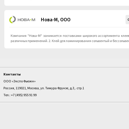
Нова-М, ООО
Компания "Нова-М" занимается поставками широкого ассортимента клеев:
различных применений. 2. Клей для ламинирования сольвентый и бессольве
Контакты
ООО «Экспо Фьюжн»
Россия, 119021, Москва, ул. Тимура Фрунзе, д.3,. стр.1
Тел.: +7 (495) 955 91 99