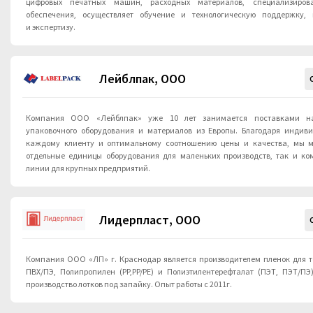
цифровых печатных машин, расходных материалов, специализирова
обеспечения, осуществляет обучение и технологическую поддержку, 
и экспертизу.
Лейблпак, ООО
Компания ООО «Лейблпак» уже 10 лет занимается поставками н
упаковочного оборудования и материалов из Европы. Благодаря индив
каждому клиенту и оптимальному соотношению цены и качества, мы м
отдельные единицы оборудования для маленьких производств, так и к
линии для крупных предприятий.
Лидерпласт, ООО
Компания ООО «ЛП» г. Краснодар является производителем пленок для термоформования ПВХ,
ПВХ/ПЭ, Полипропилен (PP,PP/PE) и Полиэтилентерефталат (ПЭТ, ПЭТ/ПЭ) а так же начинаем
производство лотков под запайку. Опыт работы с 2011г.