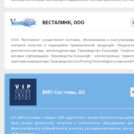
ВЕСТАЛИНК, ООО
ООО "Весталинк" осуществляет поставки, обслуживание и консультиров
контроля качества и маркировки промышленной продукции. Предлагаемое оборудование: -
рентген-инспекторы, металлодетекторы. Производство Easyweigh, Foodman
весовые сортировщики. Производство Easyweigh - каплеструйные, термот
принтеры маркираторы. Производство Linx Printing Technologies и компаний 
ВИП-Системы, АО
АО «ВИП-Системы» с Вами с 1997 года! Печать - это мы: более 25 лет мы забот
было лучшее допечатное, печатное и постпечатное оборудование для 
флексографской и глубокой печати, оснастка, расходные материалы, запчас
оборудования!